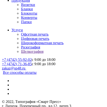
Продукция
Визитки
Бланки
Блокноты
Конверты
Папки
Услуги
Офсетная печать
Цифровая печать
Широкоформатная печать
Ризография
Шелкография
+7 (4742) 55-92-02
c 9:00 до 18:00
+7 (4742) 71-36-85
c 9:00 до 18:00
zakaz@sp48.ru
Все способы оплаты
© 2022, Типография «Смарт Пресс»
г. Липецк, Поперечный пр., вл.12, литер 3